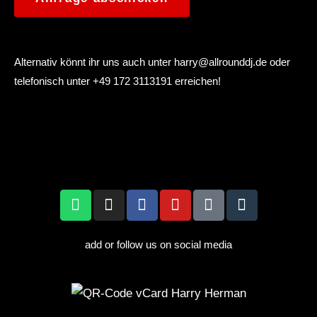
e
l
a
Alternativ könnt ihr uns auch unter
harry@allrounddj.de
oder
telefonisch unter +49 172 3113191 erreichen!
s
s
e
d
i
e
s
e
add or follow us on social media
s
F
e
l