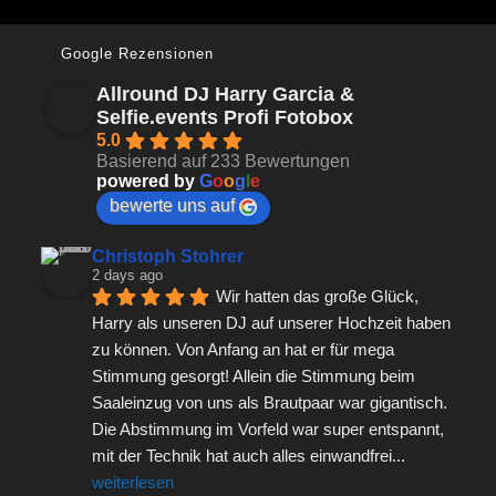
d
Google Rezensionen
l
Allround DJ Harry Garcia &
e
Selfie.events Profi Fotobox
e
5.0
Basierend auf 233 Bewertungen
r
powered by
G
o
o
g
l
e
.
bewerte uns auf
Christoph Stohrer
2 days ago
Wir hatten das große Glück, 
Harry als unseren DJ auf unserer Hochzeit haben 
zu können. Von Anfang an hat er für mega 
Stimmung gesorgt! Allein die Stimmung beim 
Saaleinzug von uns als Brautpaar war gigantisch. 
Die Abstimmung im Vorfeld war super entspannt, 
mit der Technik hat auch alles einwandfrei
... 
weiterlesen